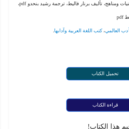
فاليط، تحميل كتاب النص الروائي تقنيات ومناهج، تأليف برنار فاليط، ترجمة رشيد بنحدو pdf،
pd
دب العالمي
،
كتب اللغة العربية وآدابها
.
تحميل الكتاب
قراءة الكتاب
يم هذا الكتاب!