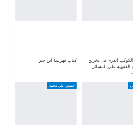
الكوكب الدري في تخريج
كتاب فهرسة ابن خير
 الفقهية على المسائل
ة
ي
حسين علي محمد