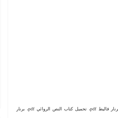
النص الروائي pdf، النص الروائي برنار فاليط pdf، تحميل كتاب النص الروائي pdf، برنار