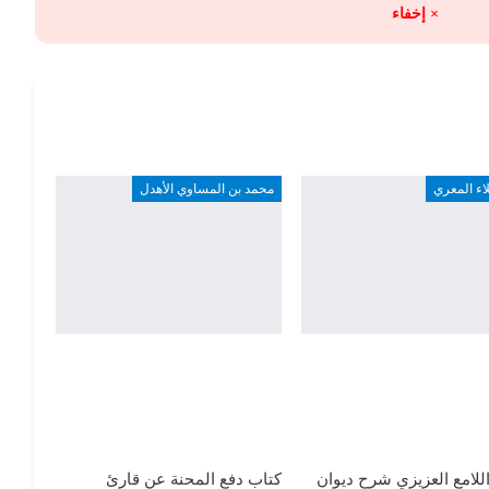
× إخفاء
لاء المعري
محمد بن المساوي الأهدل
للامع العزيزي شرح ديوان
كتاب دفع المحنة عن قارئ