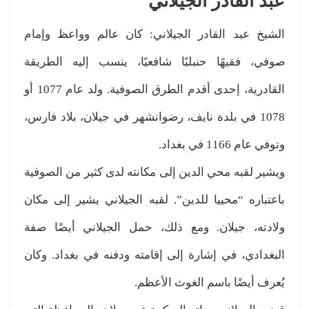
عبد القادر الجيلاني
الشيخ عبد القادر الجيلاني: كان عالم وواعظ وإمام
صوفي، فقيهًا حنبليًا شافعيًا، ينسب إليه الطريقة
القادرية، إحدى أقدم الطرق الصوفية. ولد عام 1077 أو
1078 في بلدة نايف، رضوانشهر في جيلان، بلاد فارس،
وتوفي عام 1166 في بغداد.
ويشير لقبه محي الدين إلى مكانته لدى كثير من الصوفية
باعتباره “محييا للدين”. لقبه الجيلاني يشير إلى مكان
ولادته، جيلان. ومع ذلك، حمل الجيلاني أيضًا صفة
البغدادي، في إشارة إلى إقامته ودفنه في بغداد. وكان
يُعرف أيضًا باسم الغوث الأعظم.