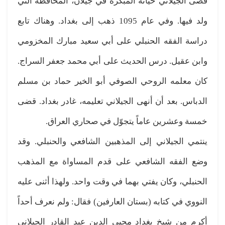
قضى الجيلاني حياته المبكرة في جيلان، المحافظة التي
ولد فيها. وفي عام 1095 ذهب إلى بغداد. وهناك تابع
دراسة الفقه الحنبلي على أبي سعيد مبارك المخزومي
وابن عقيل. درس الحديث على أبي محمد جعفر السراج.
كان معلمه الروحي الصوفي أبو الخير حماد بن مسلم
الدباس. بعد أن أنهى الجيلاني تعليمه، غادر بغداد. قضى
خمسة وعشرين عاماً يتجوّل في صحاري العراق.
ينتمي الجيلاني إلى المذهبين الشافعي والحنبلي. وقد
وضع الفقه الشافعي على قدم المساواة مع المذهب
الحنبلي، وكان يفتي بهما في وقت واحد. ولهذا أثنى عليه
النووي في كتابه (بستان العارفين) فقال: ولم نعرف أحداً
أكرم من شيخ بغداد محيي الدين عبد القادر الجيلاني