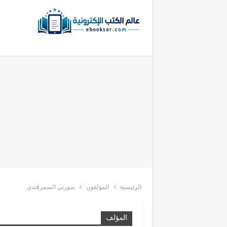
الرئيسية
المؤلفون
سوزني السمرقندي
المؤلف