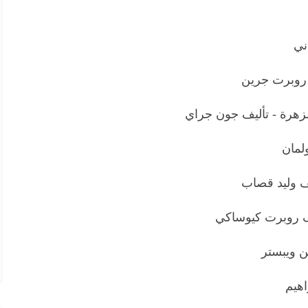
ني
 روبرت جرين
لزهرة - تأليف جون جراي
ولمان
يف وليد قصاب
ليف روبرت كيوساكي
ن ويبستر
اهيم