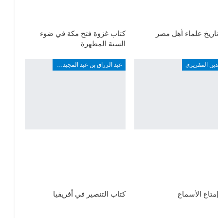
اريخ علماء أهل مصر
كتاب غزوة فتح مكة في ضوء
السنة المطهرة
دين المقريزي
عبد الرزاق بن عبد المجيد ألارو
متاع الأسماع
كتاب التنصير في أفريقيا