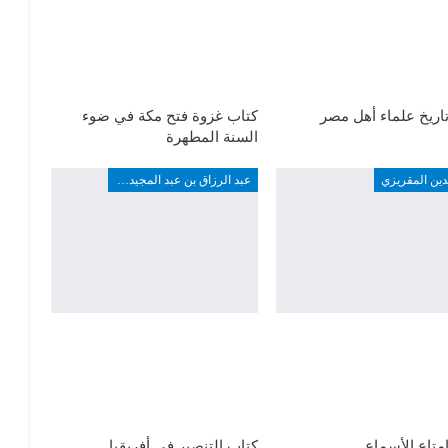
اريخ علماء أهل مصر
كتاب غزوة فتح مكة في ضوء
السنة المطهرة
دين المقريزي
عبد الرزاق بن عبد المجيد ألارو
متاع الأسماع
كتاب التنصير في أفريقيا