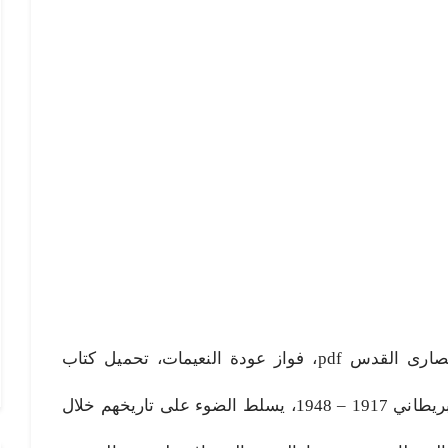
نصارى القدس pdf، تحميل كتاب نصارى القدس pdf، فواز عودة النعيمات، تحميل كتاب
نصارى القدس، في فترة الانتداب البريطاني 1917 – 1948، يسلط الضوء على تاريخهم خلال