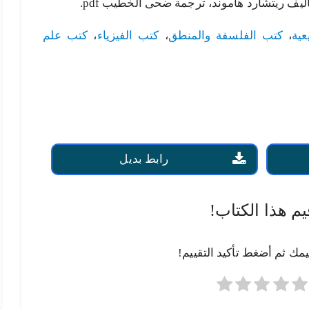
ليف ريتشارد هاموند، ترجمة ضحى الخطيب pdf.
عية
،
كتب الفلسفة والمنطق
،
كتب الفيزياء
،
كتب علم
رابط بديل
يم هذا الكتاب!
يمك ثم أضغط تأكيد التقييم!