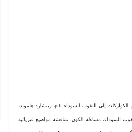
من الكواركات pdf، تحميل كتاب من الكواركات إلى الثقوب السوداء pdf، ريتشارد هاموند،
وب السوداء، مساءلة الكون، مناقشة مواضيع فيزيائية