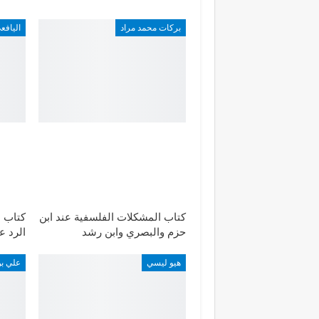
بركات محمد مراد
اليافع
كتاب المشكلات الفلسفية عند ابن
كتاب م
حزم والبصري وابن رشد
الرد ع
هيو ليسي
علي بن