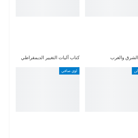
الشرق والغرب
كتاب آليات التغيير الديمقراطي
لن
لؤي صافي