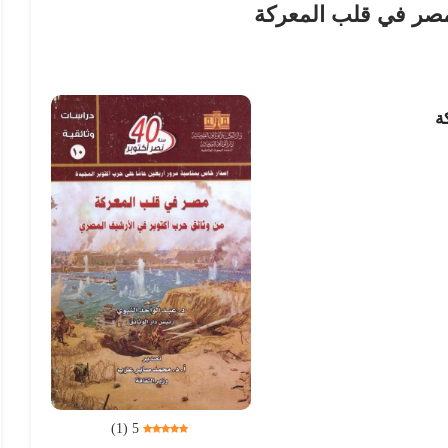
صر في قلب المعركة
ة
)
1
(
5