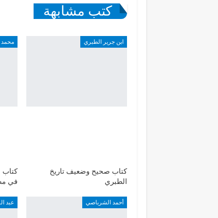
كتب مشابهة
ابن جرير الطبري
محمد 
كتاب صحيح وضعيف تاريخ
كتاب ا
الطبري
في مص
أحمد الشرباصي
عبد ا