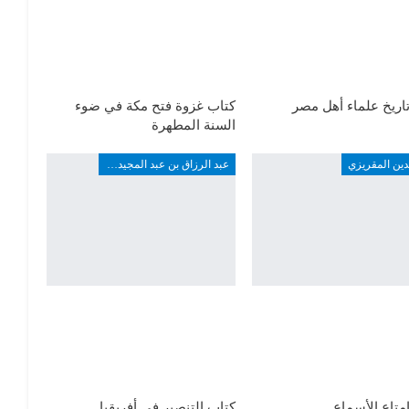
اريخ علماء أهل مصر
كتاب غزوة فتح مكة في ضوء
السنة المطهرة
دين المقريزي
عبد الرزاق بن عبد المجيد ألارو
متاع الأسماع
كتاب التنصير في أفريقيا