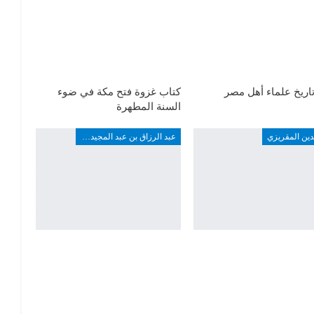
اريخ علماء أهل مصر
كتاب غزوة فتح مكة في ضوء
السنة المطهرة
دين المقريزي
عبد الرزاق بن عبد المجيد ألارو