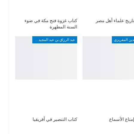
اريخ علماء أهل مصر
كتاب غزوة فتح مكة في ضوء
السنة المطهرة
دين المقريزي
عبد الرزاق بن عبد المجيد ألارو
متاع الأسماع
كتاب التنصير في أفريقيا