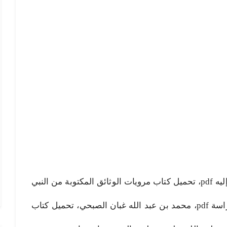
مرويات الوثائق المكتوبة من النبي وإليه pdf، تحميل كتاب مرويات الوثائق المكتوبة من النبي
صلى الله عليه وسلم وإليه جمعا ودراسة pdf، محمد بن عبد الله غبان الصبحي، تحميل كتاب