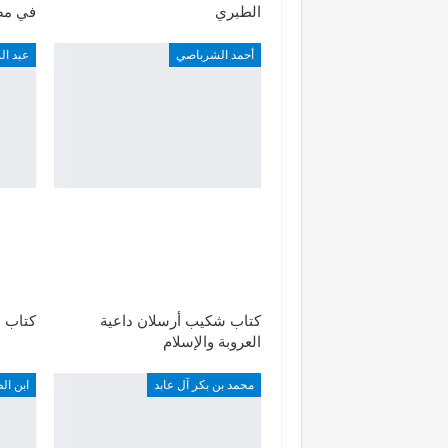
الطبري
في مص
أحمد الشرباصي
عبد ا
كتاب شكيب أرسلان داعية
كتاب ا
العروبة والإسلام
محمد بن بكر آل عابد
ابن ال