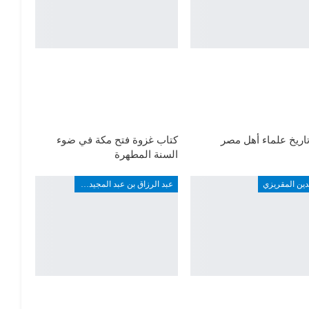
اريخ علماء أهل مصر
كتاب غزوة فتح مكة في ضوء
السنة المطهرة
دين المقريزي
عبد الرزاق بن عبد المجيد ألارو