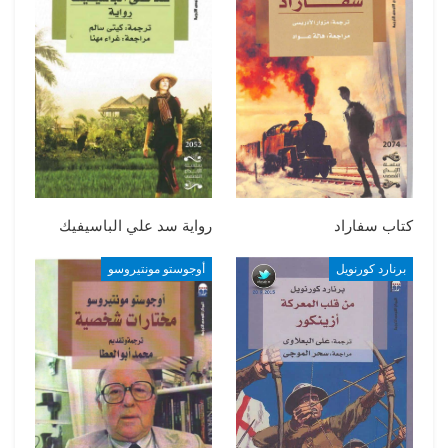
كتاب سفاراد
رواية سد علي الباسيفيك
برنارد كورنويل
أوجوستو مونتيروسو