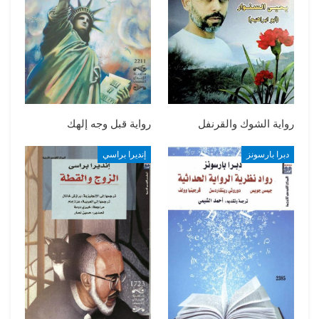
رواية الشوك والقرنفل
رواية قبل وجه إلهك
دبرا بارسونز
إنديرا براسي