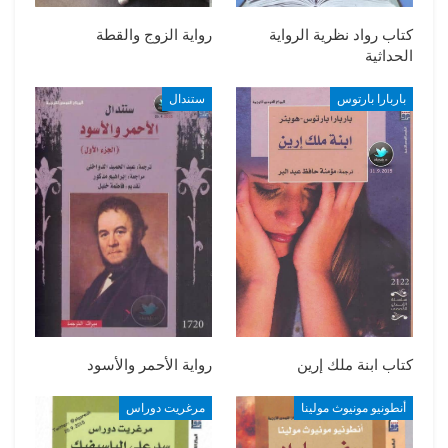
كتاب رواد نظرية الرواية
رواية الزوج والقطة
الحداثية
باربارا بارتوس
ستندال
كتاب ابنة ملك إرين
رواية الأحمر والأسود
أنطونيو مونيوث مولينا
مرغريت دوراس