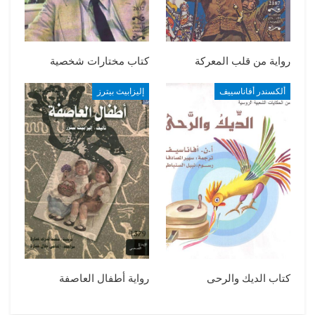
رواية من قلب المعركة
كتاب مختارات شخصية
ألكسندر أفاناسييف
إليزابيث بيترز
كتاب الديك والرحى
رواية أطفال العاصفة