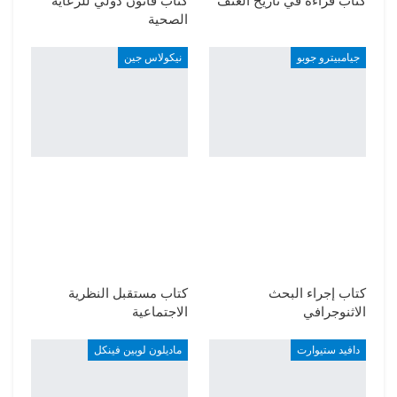
كتاب قراءة في تاريخ العنف
كتاب قانون دولي للرعاية
الصحية
جيامبيترو جوبو
نيكولاس جين
كتاب إجراء البحث
كتاب مستقبل النظرية
الاثنوجرافي
الاجتماعية
دافيد ستيوارت
ماديلون لوبين فينكل