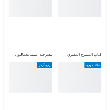
كتاب المسرح المصري
مسرحية السيد بجماليون
مالك خوري
روي آرمز