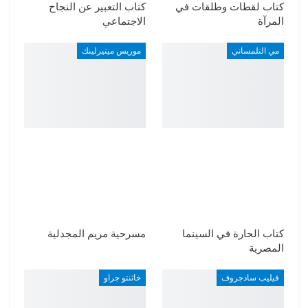
كتاب لقطات وطلقات في
كتاب التعبير عن النجاح
المرآة
الاجتماعي
مي التلمساني
موريس ميتيرلينك
كتاب الحارة في السينما
مسرحية مريم المجدلية
المصرية
فيليب سادجروف
خاثنتو جراو