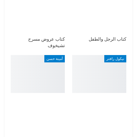
كتاب الرجل والطفل
كتاب عروض مسرح
تشيخوف
نيكول رافتر
أمينة حسن