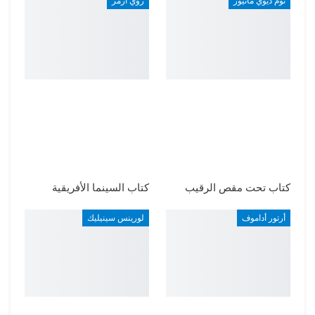
توم ديوي ماثيوز
روي آرمز
كتاب تحت مقص الرقيب
كتاب السينما الأفريقية
أرتور أداموف
لورينس سينيليك