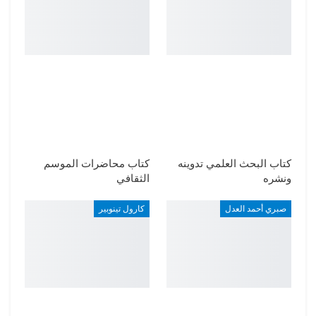
كتاب البحث العلمي تدوينه
كتاب محاضرات الموسم
ونشره
الثقافي
صبري أحمد العدل
كارول تينوبير