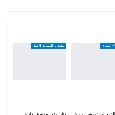
لاء المعري
محمد بن المساوي الأهدل
للامع العزيزي شرح ديوان
كتاب دفع المحنة عن قارئ