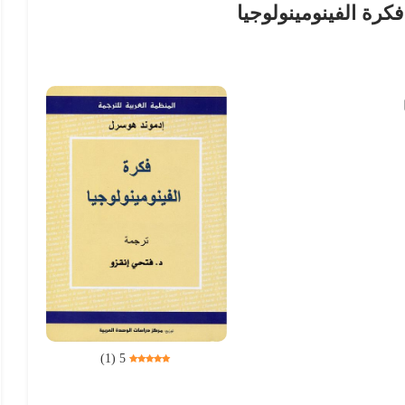
كرة الفينومينولوجيا
)
1
(
5