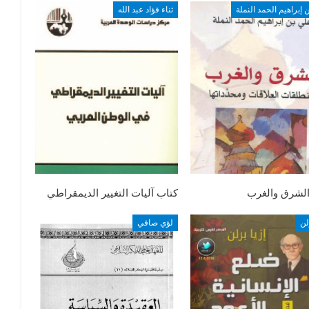
 إبراهيم الحمد النملة
ثناء فؤاد عبد الله
الشرق والغرب
كتاب آليات التغيير الديمقراطي
لن
لؤي صافي