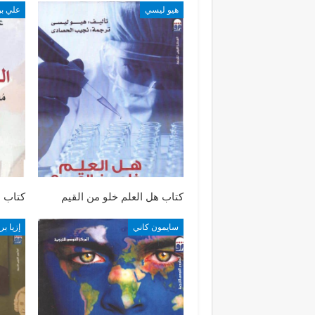
هيو ليسي
علي بن
كتاب هل العلم خلو من القيم
كتاب 
سايمون كاني
إزيا بر