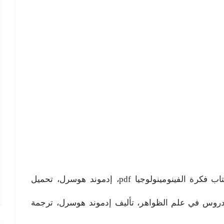
فكرة الفينومينولوجيا pdf، تحميل كتاب فكرة الفينومينولوجيا pdf، إدموند هوسرل، تحميل
 دروس في علم الظواهر، تأليف إدموند هوسرل، ترجمة