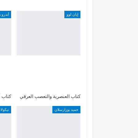
إيان لوو
أندرو 
كتاب العنصرية والتعصب العرقي
كتاب أ
حميد بوزارسلان
نيكول