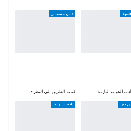
هاموند
كاس سينشتاين
دب الحرب الباردة
كتاب الطريق إلى التطرف
اس جين
دافيد ستيوارت