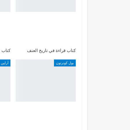
كتاب قراءة في تاريخ العنف
كتاب م
بول كونرتون
آرلين 