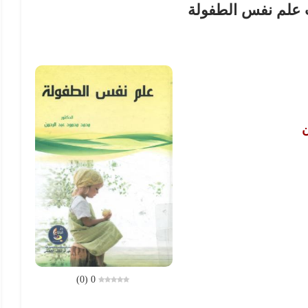
 علم نفس الطفولة
ن
)
0
(
0