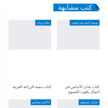
كتب مشابهة
يوسف أحمد بني ياسين
صلاح وزان
كتاب بلدان الأندلس في
كتاب تنمية الزراعة العربية
أعمال ياقوت الحموي
شارل عيساوي
تاكاشي هيكينو