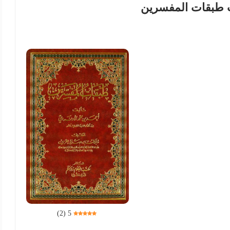
 طبقات المفسرين
)
2
(
5