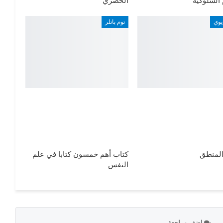
 السلوكية
الحصري
يوي
توم باتلر
المنطق
كتاب أهم خمسون كتابا في علم
النفس
اضف مراجعة