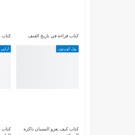
كتاب قراءة في تاريخ العنف
كتاب م
بول كونرتون
آرلين 
كتاب كيف يغزو النسيان ذاكرة
كتاب م