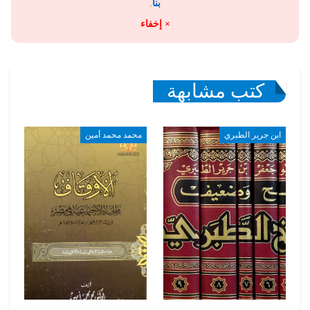
بنا
.
× إخفاء
كتب مشابهة
ابن جرير الطبري
محمد محمد أمين