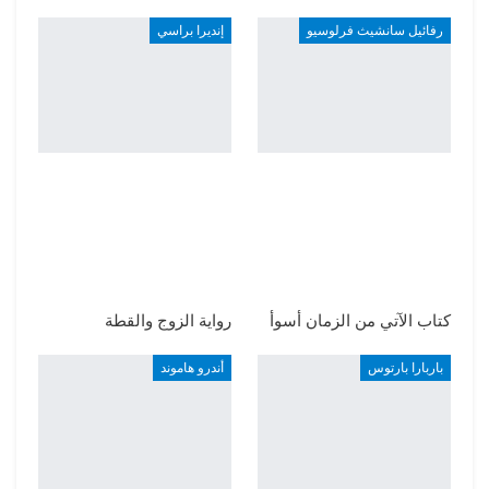
رفائيل سانشيث فرلوسيو
إنديرا براسي
كتاب الآتي من الزمان أسوأ
رواية الزوج والقطة
باربارا بارتوس
أندرو هاموند