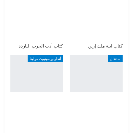
كتاب ابنة ملك إرين
كتاب أدب الحرب الباردة
ستندال
أنطونيو مونيوث مولينا