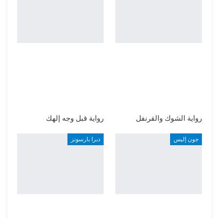
رواية الشوك والقرنفل
رواية قبل وجه إلهك
جون إليس
دبرا بارسونز