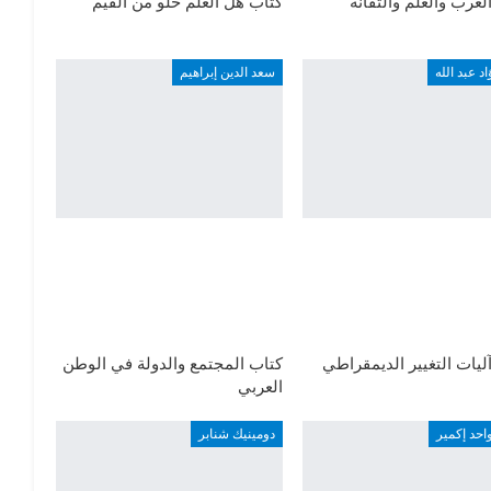
لعرب والعلم والتقانة
كتاب هل العلم خلو من القيم
اد عبد الله
سعد الدين إبراهيم
ليات التغيير الديمقراطي
كتاب المجتمع والدولة في الوطن
العربي
واحد إكمير
دومينيك شنابر