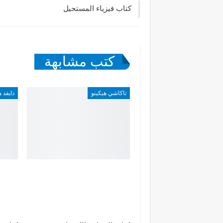
كتاب فيزياء المستحيل
كتب مشابهة
تاكاشي هيكينو
دايفد 