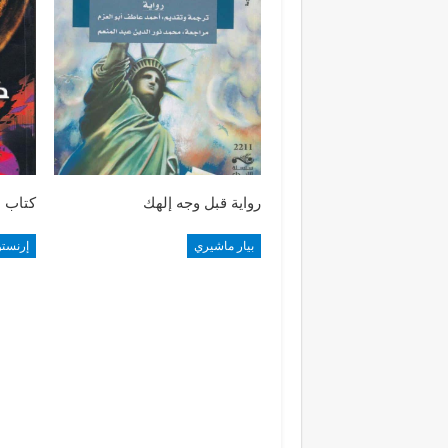
رواية قبل وجه إلهك
كتاب 
بيار ماشيري
إرنستو