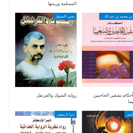
المسلمة وزينتها
طارق بن محمد بن عبد الله الخويطر
يحيى السنوار
حكام تشقير الحاجبين
رواية الشوك والقرنفل
ما
ليس
دبرا بارسونز