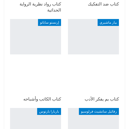
كتاب ضد التفكيك
كتاب رواد نظرية الرواية
الحداثية
بيار ماشيري
إرنستو ساباتو
كتاب بم يفكر الأدب
كتاب الكاتب وأشباحه
رفائيل سانشيث فرلوسيو
باربارا بارتوس