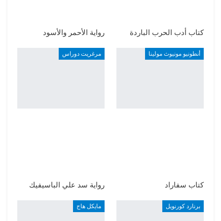
كتاب أدب الحرب الباردة
رواية الأحمر والأسود
أنطونيو مونيوث مولينا
مرغريت دوراس
كتاب سفاراد
رواية سد علي الباسيفيك
برنارد كورنويل
مايكل هاج