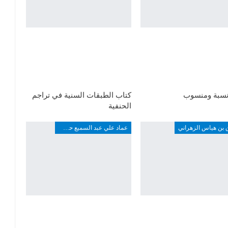
نسبة ومنسوب
كتاب الطبقات السنية في تراجم
الحنفية
 بن هياس الزهراني
عماد علي عبد السميع حسين