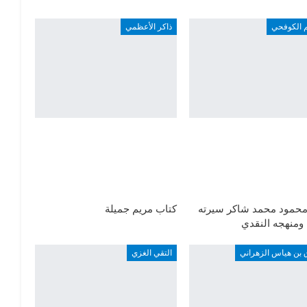
م الكوفحي
ذاكر الأعظمي
محمود محمد شاكر سيرته
كتاب مريم جميلة
ة ومنهجه النقدي
 بن هياس الزهراني
التقي الغزي