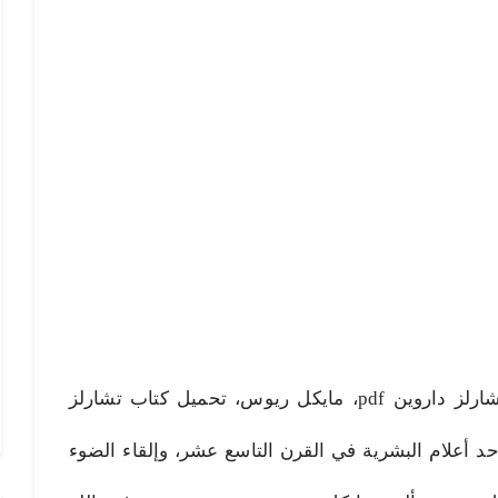
تشارلز داروين pdf، تحميل كتاب تشارلز داروين pdf، مايكل ريوس، تحميل كتاب تشارلز
د أعلام البشرية في القرن التاسع عشر، وإلقاء الضوء