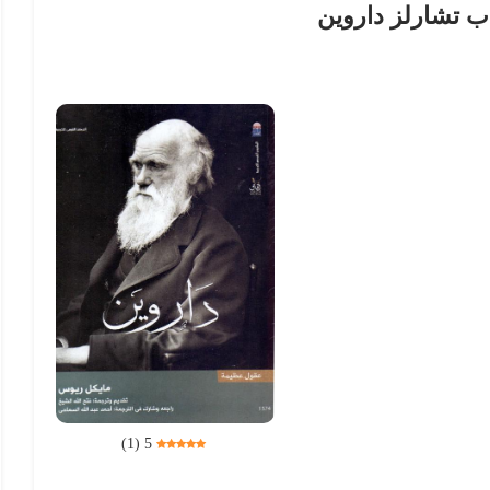
ب تشارلز داروين
)
1
(
5