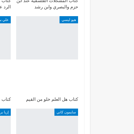
كتاب المشكلات الفلسفية عند ابن
كتاب م
حزم والبصري وابن رشد
الرد ع
هيو ليسي
علي بن
كتاب هل العلم خلو من القيم
كتاب 
سايمون كاني
إزيا بر