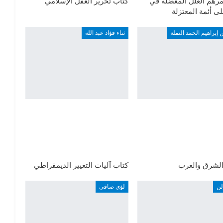
رهم العلل المعضلة في
كتاب تحرير العقل الإسلامي
لى أئمة المعتزلة
 إبراهيم الحمد النملة
ثناء فؤاد عبد الله
الشرق والغرب
كتاب آليات التغيير الديمقراطي
لن
لؤي صافي