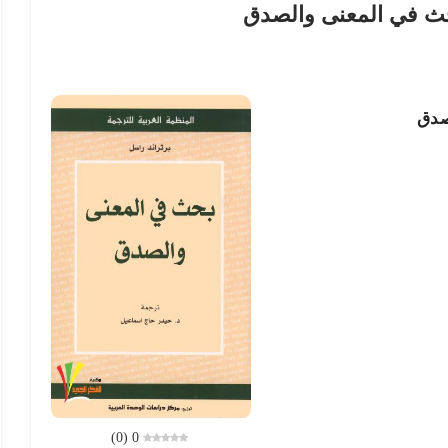
ث في المعنى والصدق
صدق
)
0
(
0