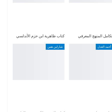
كامل المنهج المعرفي
كتاب ظاهرية ابن حزم الأندلسي
أحمد العدل
شارلين هس