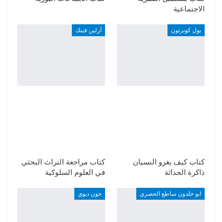
الاجتماعية
بول كونرتون
آرلين فينك
كتاب كيف يغزو النسيان
كتاب مراجعة التراث البحثي
ذاكرة الحداثة
في العلوم السلوكية
ابو خلدون ساطع الحصري
جون ديوي