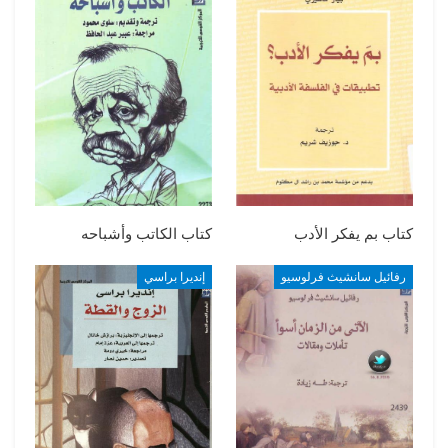
كتاب بم يفكر الأدب
كتاب الكاتب وأشباحه
رفائيل سانشيث فرلوسيو
إنديرا براسي