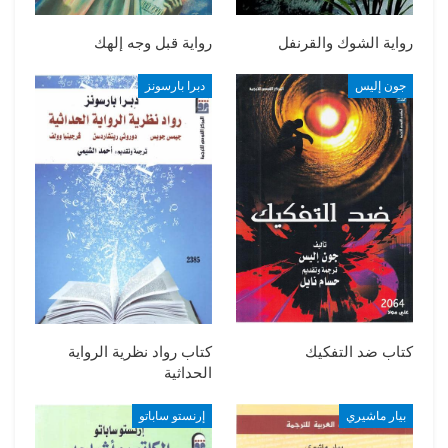
رواية الشوك والقرنفل
رواية قبل وجه إلهك
جون إليس
دبرا بارسونز
كتاب ضد التفكيك
كتاب رواد نظرية الرواية
الحداثية
بيار ماشيري
إرنستو ساباتو