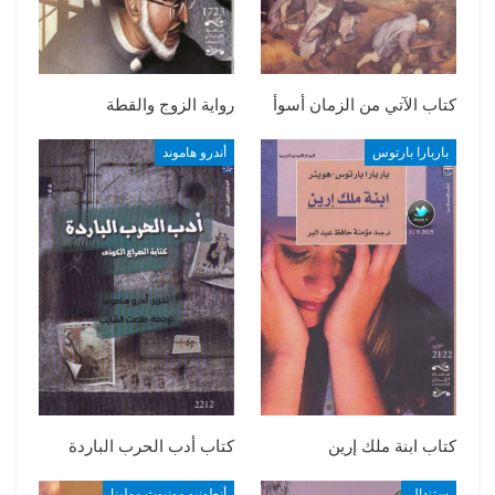
كتاب الآتي من الزمان أسوأ
رواية الزوج والقطة
باربارا بارتوس
أندرو هاموند
كتاب ابنة ملك إرين
كتاب أدب الحرب الباردة
ستندال
أنطونيو مونيوث مولينا