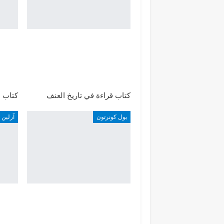
كتاب قراءة في تاريخ العنف
كتاب م
بول كونرتون
آرلين 