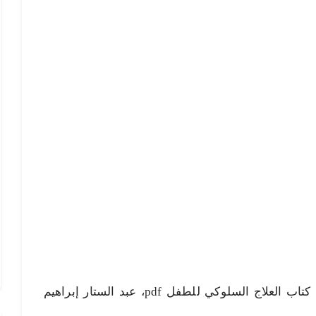
العلاج السلوكي للطفل pdf، تحميل كتاب العلاج السلوكي للطفل pdf، عبد الستار إبراهيم