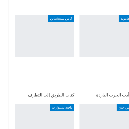
هاموند
كاس سينشتاين
دب الحرب الباردة
كتاب الطريق إلى التطرف
اس جين
دافيد ستيوارت