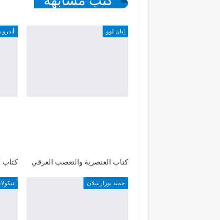
كتب مشابهة
إيان لوو
أندرو 
كتاب العنصرية والتعصب العرقي
كتاب أ
حميد بوزارسلان
نيكول