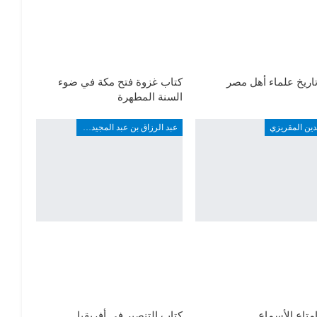
اريخ علماء أهل مصر
كتاب غزوة فتح مكة في ضوء
السنة المطهرة
دين المقريزي
عبد الرزاق بن عبد المجيد ألارو
متاع الأسماع
كتاب التنصير في أفريقيا