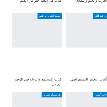
لعرب والعلم والتقانة
كتاب هل العلم خلو من القيم
اد عبد الله
سعد الدين إبراهيم
ليات التغيير الديمقراطي
كتاب المجتمع والدولة في الوطن
العربي
واحد إكمير
دومينيك شنابر