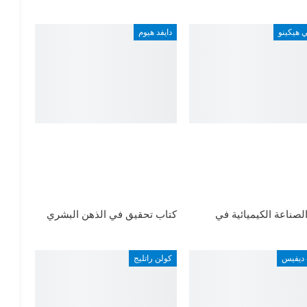
 هيكينو
دايفد هيوم
لصناعة الكيميائية في
كتاب تحقيق في الذهن البشري
 ديفيس
كولن راتليج