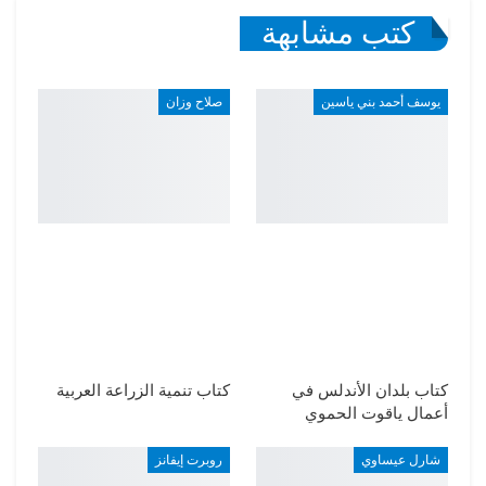
كتب مشابهة
يوسف أحمد بني ياسين
صلاح وزان
كتاب بلدان الأندلس في
كتاب تنمية الزراعة العربية
أعمال ياقوت الحموي
شارل عيساوي
روبرت إيفانز