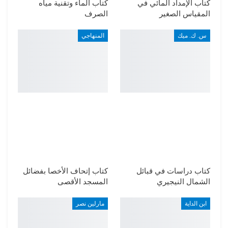
كتاب الإمداد المائي في
كتاب الماء وتقنية مياه
المقياس الصغير
الصرف
س. ك. ميك
المنهاجي
كتاب دراسات في قبائل
كتاب إتحاف الأخصا بفضائل
الشمال النيجيري
المسجد الأقصى
ابن الداية
مارلين نصر