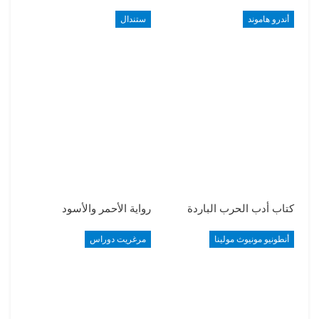
أندرو هاموند
ستندال
كتاب أدب الحرب الباردة
رواية الأحمر والأسود
أنطونيو مونيوث مولينا
مرغريت دوراس