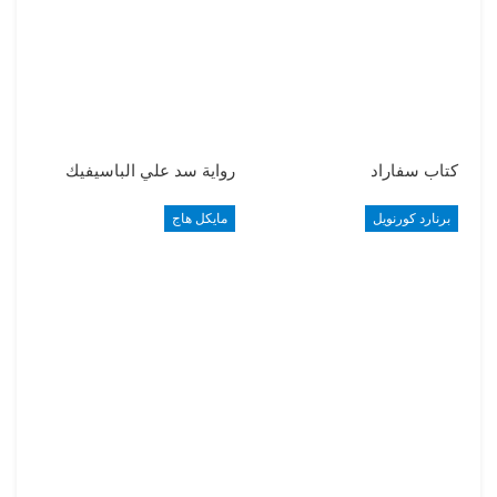
كتاب سفاراد
رواية سد علي الباسيفيك
برنارد كورنويل
مايكل هاج