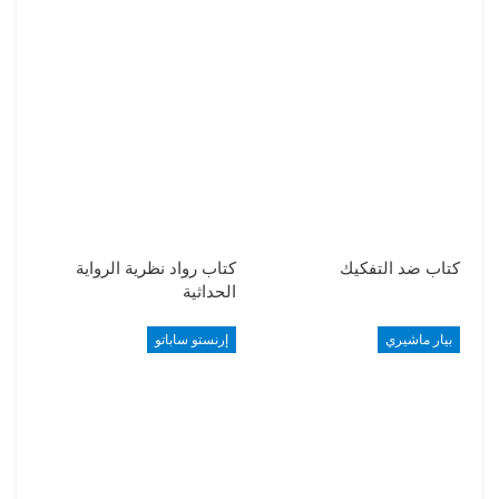
كتاب ضد التفكيك
كتاب رواد نظرية الرواية
الحداثية
بيار ماشيري
إرنستو ساباتو