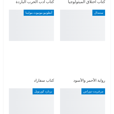
كتاب اختلاق الميثولوجيا
كتاب أدب الحرب الباردة
ستندال
أنطونيو مونيوث مولينا
رواية الأحمر والأسود
كتاب سفاراد
مرغريت دوراس
برنارد كورنويل