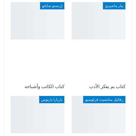
بيار ماشيري
إرنستو ساباتو
كتاب بم يفكر الأدب
كتاب الكاتب وأشباحه
رفائيل سانشيث فرلوسيو
باربارا بارتوس