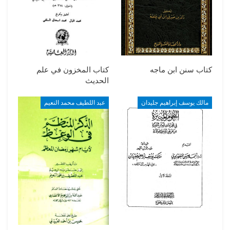
كتاب سنن ابن ماجه
كتاب المخزون في علم
الحديث
مالك يوسف إبراهيم جليدان
عبد اللطيف محمد النعيم