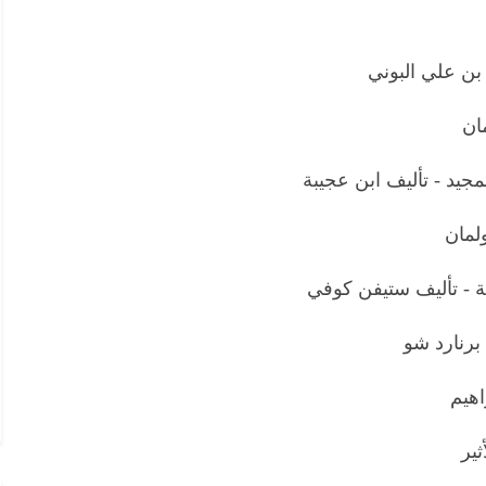
بن علي البوني
ان
مجيد - تأليف ابن عجيبة
ولمان
ية - تأليف ستيفن كوفي
 برنارد شو
اهيم
ثير