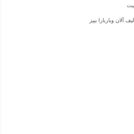
نيت
ف آلان وباربارا بييز