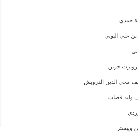
لة حمدي
بن علي البوني
ني
 روبرت جرين
أليف محي الدين الدرويش
يف وليد قصاب
وردي
ن ويبستر