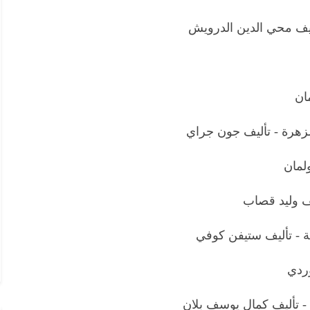
أليف محي الدين الدرويش
ان
لزهرة - تأليف جون جراي
ولمان
يف وليد قصاب
ية - تأليف ستيفن كوفي
وردي
 - تأليف كمال يوسف بلان