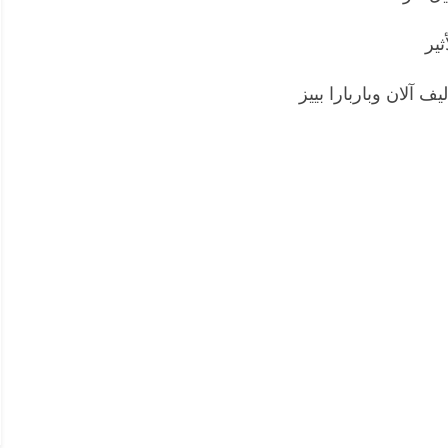
ثير
ف آلان وباربارا بييز