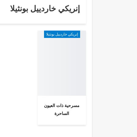
إنريكي خاردييل بونثيلا
إنريكي خاردييل بونثيلا
مسرحية ذات العيون
الساحرة