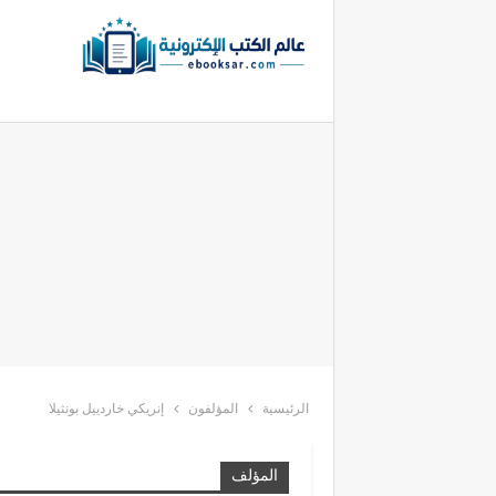
الرئيسية
المؤلفون
إنريكي خاردييل بونثيلا
المؤلف