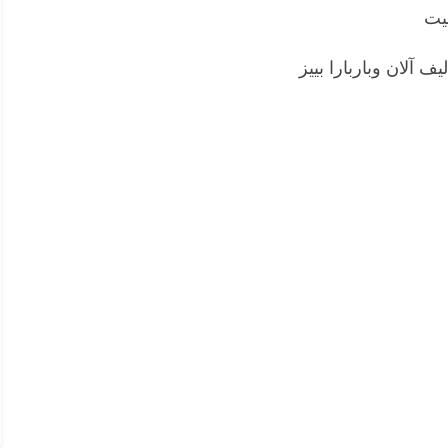
نيت
ف آلان وباربارا بييز