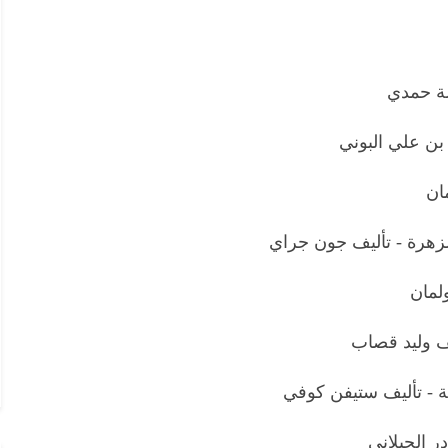
لة حمدي
بن علي البوني
ان
لزهرة - تأليف جون جراي
ولمان
يف وليد قصاب
ية - تأليف ستيفن كوفي
ر الجيلاني