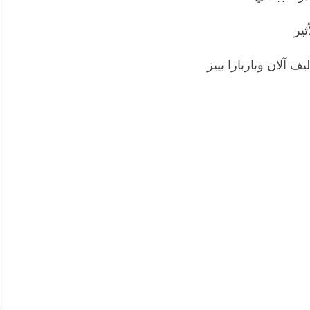
ثير
ف آلان وباربارا بييز