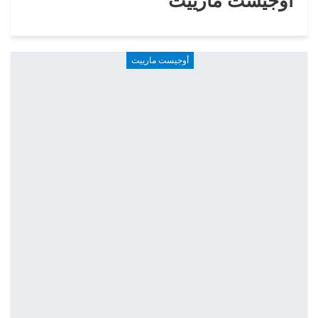
أوجيست مارييت
أوجيست مارييت