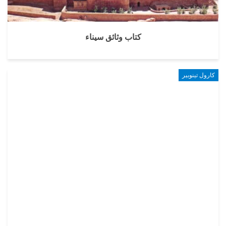
كتاب وثائق سيناء
كارول تينوبير