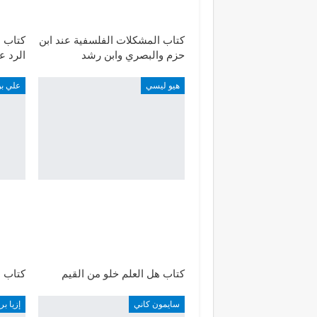
كتاب المشكلات الفلسفية عند ابن
كتاب م
حزم والبصري وابن رشد
الرد ع
هيو ليسي
علي بن
كتاب هل العلم خلو من القيم
كتاب 
سايمون كاني
إزيا بر