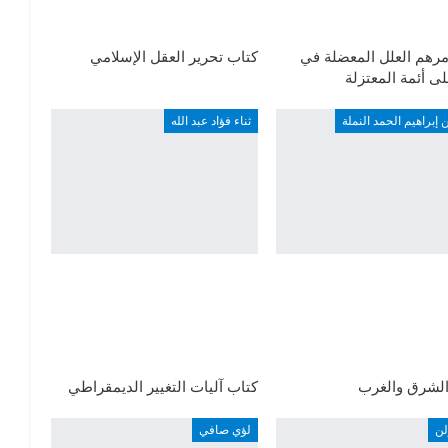
رهم العلل المعضلة في
كتاب تحرير العقل الإسلامي
لى أئمة المعتزلة
 إبراهيم الحمد النملة
ثناء فؤاد عبد الله
الشرق والغرب
كتاب آليات التغيير الديمقراطي
لن
لؤي صافي