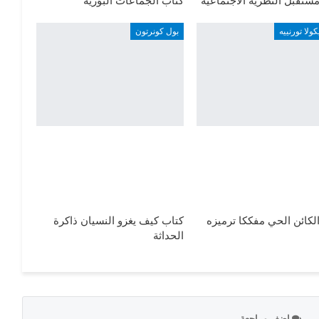
ستقبل النظرية الاجتماعية
كتاب الجماعات البؤرية
ولا تورنييه
بول كونرتون
لكائن الحي مفككا ترميزه
كتاب كيف يغزو النسيان ذاكرة
الحداثة
اضف مراجعة