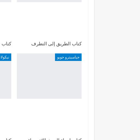
كتاب الطريق إلى التطرف
كتاب ق
جيامبيترو جوبو
نيكول